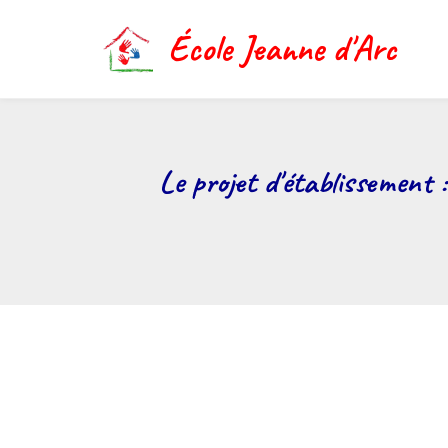
Aller
au
École Jeanne d'Arc
contenu
principal
Le projet d'établissement 
Fil
d'Ariane