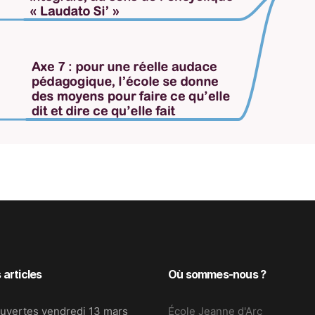
 articles
Où sommes-nous ?
uvertes vendredi 13 mars
École Jeanne d'Arc