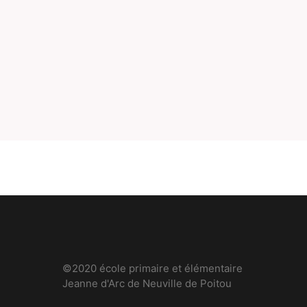
©2020 école primaire et élémentaire
Jeanne d'Arc de Neuville de Poitou