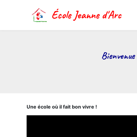
Aller
au
École Jeanne d'Arc
contenu
principal
Bienvenue 
Fil
d'Ariane
Une école où il fait bon vivre !